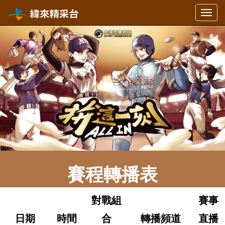
選
單
切
換
賽程轉播表
對戰組
賽事
日期
時間
合
轉播頻道
直播