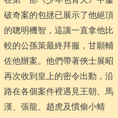
破奇案的包拯已展示了他絕頂
的聰明機智，這讓一直拿他比
較的公孫策最終拜服，甘願輔
佐他辦案。他們帶著俠士展昭
再次收到皇上的密令出動，沿
路在各個案件裡遇見王朝、馬
漢、張龍、趙虎及慣偷小蜻