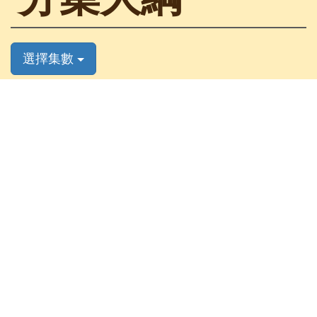
選擇集數
第39集
皇上舉行狩獵活動，展昭竟然
在狩獵期間刺殺皇上？所幸仁
宗網開一面，吩咐展昭前往剿
匪，將功贖罪，並派襄陽王的
手下及兵馬同行，實則襄陽王